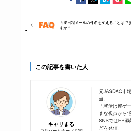
面接日程メールの件名を変えることはで
すか？
この記事を書いた人
元JASDAQ
当。
「就活は運ゲ
まな視点から“
SNSではES
キャリまる
どを発信。
就活パートナー（ 討論