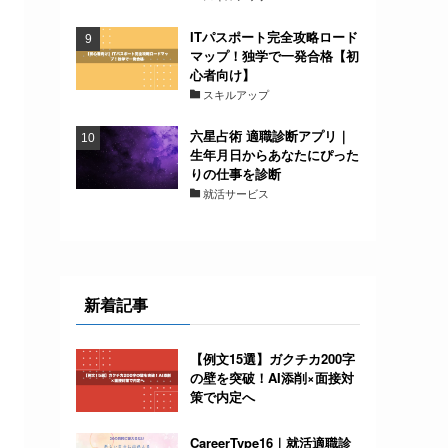
ITパスポート完全攻略ロード
マップ！独学で一発合格【初
心者向け】
スキルアップ
六星占術 適職診断アプリ｜
生年月日からあなたにぴった
りの仕事を診断
就活サービス
新着記事
【例文15選】ガクチカ200字
の壁を突破！AI添削×面接対
策で内定へ
CareerType16｜就活適職診