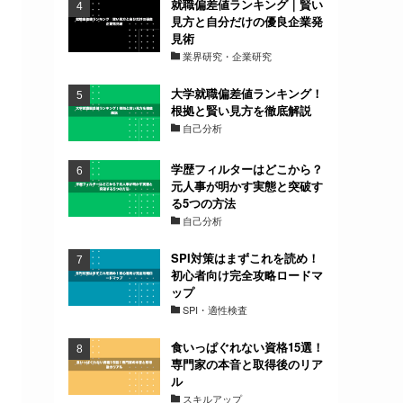
就職偏差値ランキング｜賢い
見方と自分だけの優良企業発
見術
業界研究・企業研究
大学就職偏差値ランキング！
根拠と賢い見方を徹底解説
自己分析
学歴フィルターはどこから？
元人事が明かす実態と突破す
る5つの方法
自己分析
SPI対策はまずこれを読め！
初心者向け完全攻略ロードマ
ップ
SPI・適性検査
食いっぱぐれない資格15選！
専門家の本音と取得後のリア
ル
スキルアップ