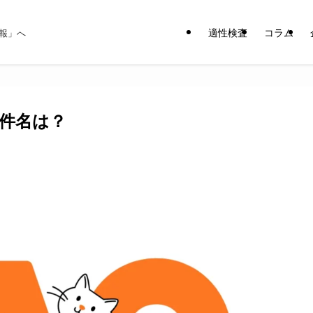
適性検査
コラム
報」へ
件名は？