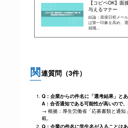
【コピペOK】面
与えるマナー
結論：面接日程メー
ば第一印象を高め、選
就職...
関
連質問（3件）
Q：企業からの件名に「選考結果」と
A：合否通知である可能性が高いので
→ 根拠：厚生労働省「応募書類と通知
載。
Q：企業の件名に学生名が入ることはあ