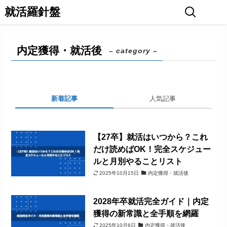
就活羅針盤
内定獲得・就活後
– category –
新着記事
人気記事
【27卒】就活はいつから？これ
だけ読めばOK！完全スケジュー
ルと月別やることリスト
2025年10月15日
内定獲得・就活後
2028年卒就活完全ガイド｜内定
獲得の新常識と全手順を網羅
2025年10月6日
内定獲得・就活後