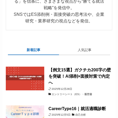
る」を信条に、さまざまな視点から“勝てる就活
戦略”を発信中。
SNSではES添削例・面接突破の思考法や、企業
研究・業界研究の視点などを発信。
新着記事
人気記事
【例文15選】ガクチカ200字の壁
を突破！AI添削×面接対策で内定
へ
2025年12月28日
エントリーシート（ES）・履歴書
CareerType16｜就活適職診断
2025年12月5日
自己分析