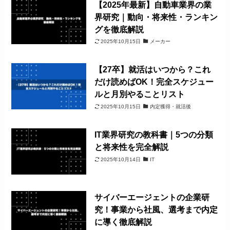
【2025年最新】自動車業界の業
界研究｜動向・将来性・ランキン
グを徹底解説
2025年10月15日
メーカー
【27卒】就活はいつから？これ
だけ読めばOK！完全スケジュー
ルと月別やることリスト
2025年10月15日
内定獲得・就活後
IT業界研究の教科書｜5つの分類
と将来性を完全解説
2025年10月14日
IT
サイバーエージェントの企業研
究！事業から社風、選考まで内定
に導く徹底解説