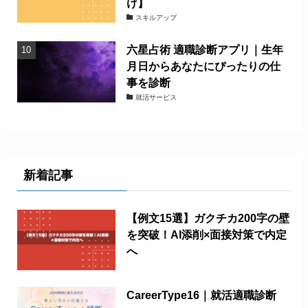
け】
スキルアップ
六星占術 適職診断アプリ｜生年
月日からあなたにぴったりの仕
事を診断
就活サービス
新着記事
【例文15選】ガクチカ200字の壁
を突破！AI添削×面接対策で内定
へ
CareerType16｜就活適職診断