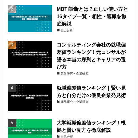
MBTI診断とは？正しい使い方と
16タイプ一覧・相性・適職を徹
底解説
自己分析
コンサルティング会社の就職偏
差値ランキング！元コンサルが
語る本当の序列とキャリアの選
び方
業界研究・企業研究
就職偏差値ランキング｜賢い見
方と自分だけの優良企業発見術
業界研究・企業研究
大学就職偏差値ランキング！根
拠と賢い見方を徹底解説
自己分析