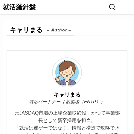
就活羅針盤
キャリまる
– Author –
キャリまる
就活パートナー（ 討論者（ENTP））
元JASDAQ市場の上場企業取締役。かつて事業部
長として新卒採用を担当。
「就活は運ゲーではなく、情報と構造で攻略でき