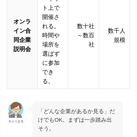
ト上で
開催さ
オンラ
れる。
数十社
イン合
数千人
時間や
～数百
同企業
規模
場所を
社
説明会
選ばず
に参加
でき
る。
「どんな企業があるか見る」だ
けでもOK。まずは一歩踏み出
キャリまる
そう。