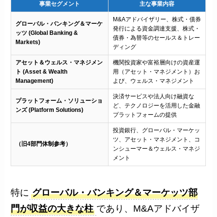
事業セグメント
主な事業内容
M&Aアドバイザリー、株式・債券
グローバル・バンキング＆マーケ
発行による資金調達支援、株式・
ッツ (Global Banking &
債券・為替等のセールス＆トレー
Markets)
ディング
アセット＆ウェルス・マネジメン
機関投資家や富裕層向けの資産運
ト (Asset & Wealth
用（アセット・マネジメント）お
Management)
よび、ウェルス・マネジメント
決済サービスや法人向け融資な
プラットフォーム・ソリューショ
ど、テクノロジーを活用した金融
ンズ (Platform Solutions)
プラットフォームの提供
投資銀行、グローバル・マーケッ
ツ、アセット・マネジメント、コ
（旧4部門体制参考）
ンシューマー＆ウェルス・マネジ
メント
特に
グローバル・バンキング＆マーケッツ部
門が収益の大きな柱
であり、M&Aアドバイザ