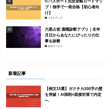
ITパスポート完全攻略ロードマッ
プ！独学で一発合格【初心者向
け】
スキルアップ
六星占術 適職診断アプリ｜生年
月日からあなたにぴったりの仕
事を診断
就活サービス
新着記事
【例文15選】ガクチカ200字の壁
を突破！AI添削×面接対策で内定
へ